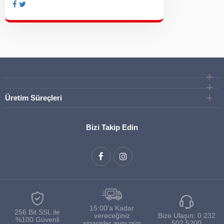
Üretim Süreçleri
Bizi Takip Edin
15:00'a Kadar
256 Bit SSL ile
vereceğiniz
Bize Ulaşın:
0 232
%100 Güvenli
siparişler aynı gün
502 5200