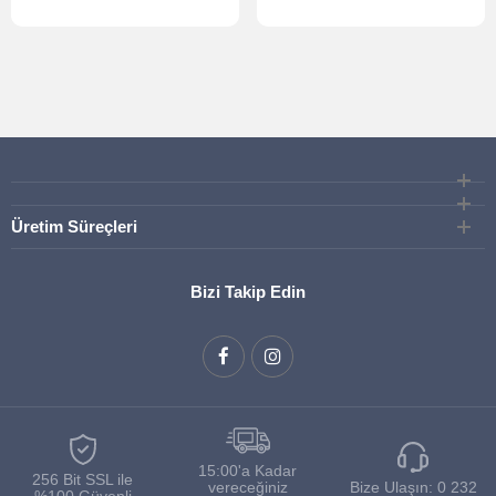
Üretim Süreçleri
Bizi Takip Edin
15:00'a Kadar
256 Bit SSL ile
vereceğiniz
Bize Ulaşın:
0 232
%100 Güvenli