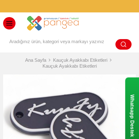
BAYİ GİRİŞİ
Ana Sayfa
Kauçuk Ayakkabı Etiketleri
Kauçuk Ayakkabı Etiketleri
Whatsapp Destek