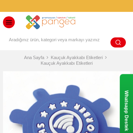
BAYİ GİRİŞİ
Ana Sayfa
Kauçuk Ayakkabı Etiketleri
Kauçuk Ayakkabı Etiketleri
Whatsapp Destek