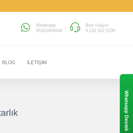
Whatsapp
Bize Ulaşın:
05301054044
0 232 502 5200
BLOG
İLETİŞİM
Whatsapp Destek
arlık