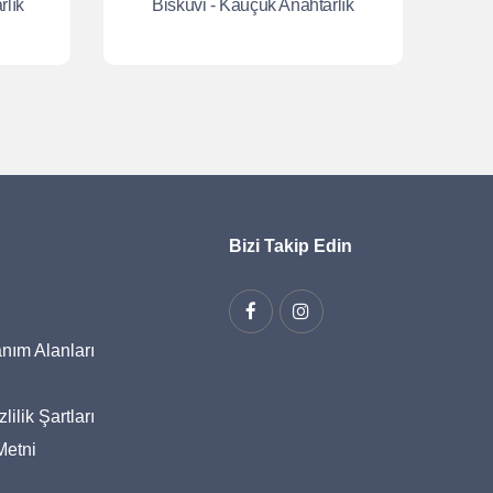
rlık
Bisküvi - Kauçuk Anahtarlık
Bizi Takip Edin
nım Alanları
ilik Şartları
Metni